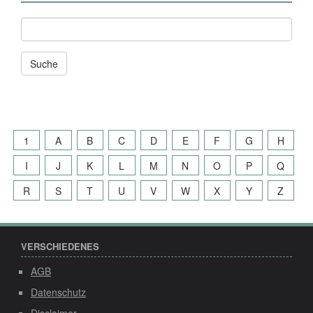
Andere
News
und
Seiten
durchsuchen
nach:
1
A
B
C
D
E
F
G
H
I
J
K
L
M
N
O
P
Q
R
S
T
U
V
W
X
Y
Z
VERSCHIEDENES
AGB
Datenschutz
Disclaimer