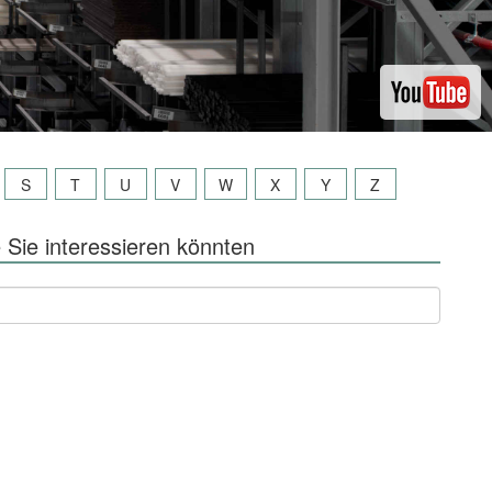
S
T
U
V
W
X
Y
Z
 Sie interessieren könnten