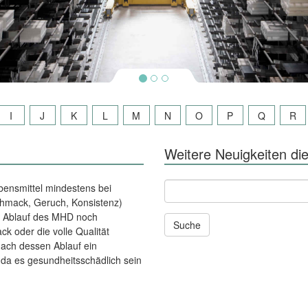
I
J
K
L
M
N
O
P
Q
R
Weitere Neuigkeiten die
Andere
bensmittel mindestens bei
News
chmack, Geruch, Konsistenz)
und
ch Ablauf des MHD noch
Seiten
k oder die volle Qualität
durchsuchen
nach dessen Ablauf ein
nach:
 da es gesundheitsschädlich sein