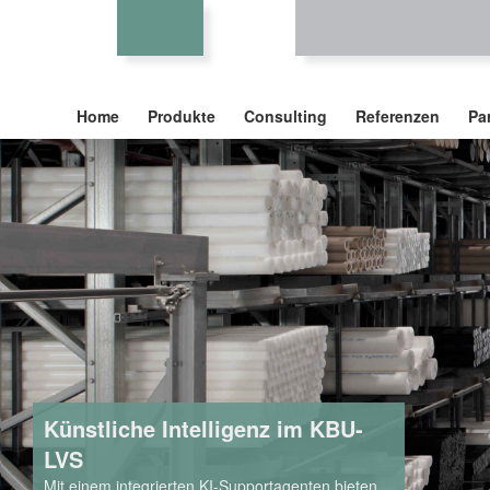
Home
Produkte
Consulting
Referenzen
Pa
Künstliche Intelligenz im KBU-
LVS
Mit einem integrierten KI-Supportagenten bieten