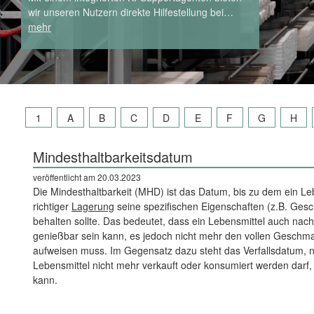
wir unseren Nutzern direkte Hilfestellung bei…
mehr
1
A
B
C
D
E
F
G
H
Mindesthaltbarkeitsdatum
veröffentlicht am 20.03.2023
Die Mindesthaltbarkeit (MHD) ist das Datum, bis zu dem ein Le
richtiger
Lagerung
seine spezifischen Eigenschaften (z.B. Ges
behalten sollte. Das bedeutet, dass ein Lebensmittel auch na
genießbar sein kann, es jedoch nicht mehr den vollen Geschmac
aufweisen muss. Im Gegensatz dazu steht das Verfallsdatum, 
Lebensmittel nicht mehr verkauft oder konsumiert werden darf,
kann.