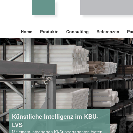
Home
Produkte
Consulting
Referenzen
Pa
Künstliche Intelligenz im KBU-
LVS
Mit einem integrierten KI-Supportagenten bieten