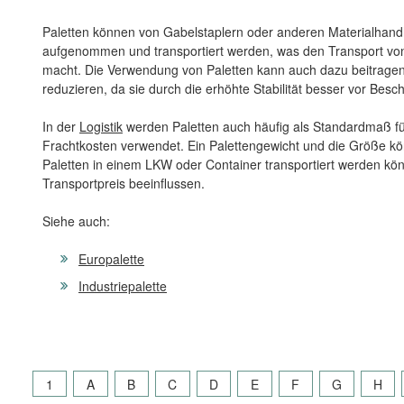
Paletten können von Gabelstaplern oder anderen Materialhand
aufgenommen und transportiert werden, was den Transport von 
macht. Die Verwendung von Paletten kann auch dazu beitrage
reduzieren, da sie durch die erhöhte Stabilität besser vor Bes
In der
Logistik
werden Paletten auch häufig als Standardmaß f
Frachtkosten verwendet. Ein Palettengewicht und die Größe kö
Paletten in einem LKW oder Container transportiert werden k
Transportpreis beeinflussen.
Siehe auch:
Europalette
Industriepalette
1
A
B
C
D
E
F
G
H