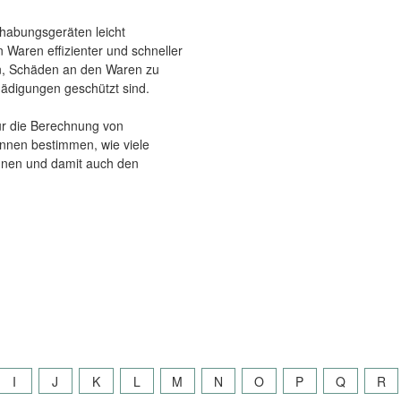
habungsgeräten leicht
Waren effizienter und schneller
n, Schäden an den Waren zu
chädigungen geschützt sind.
ür die Berechnung von
nnen bestimmen, wie viele
önnen und damit auch den
I
J
K
L
M
N
O
P
Q
R