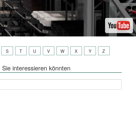
S
T
U
V
W
X
Y
Z
 Sie interessieren könnten