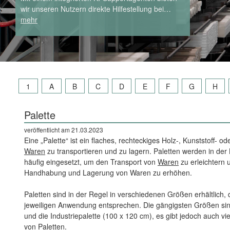
wir unseren Nutzern direkte Hilfestellung bei…
mehr
1
A
B
C
D
E
F
G
H
Palette
veröffentlicht am 21.03.2023
Eine „Palette“ ist ein flaches, rechteckiges Holz-, Kunststoff- od
Waren
zu transportieren und zu lagern. Paletten werden in der
häufig eingesetzt, um den Transport von
Waren
zu erleichtern u
Handhabung und Lagerung von Waren zu erhöhen.
Paletten sind in der Regel in verschiedenen Größen erhältlich,
jeweiligen Anwendung entsprechen. Die gängigsten Größen sin
und die Industriepalette (100 x 120 cm), es gibt jedoch auch 
von Paletten.