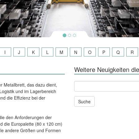
I
J
K
L
M
N
O
P
Q
R
Weitere Neuigkeiten die
Andere
er Metallbrett, das dazu dient,
News
 Logistik und im Lagerbereich
und
nd die Effizienz bei der
Seiten
durchsuchen
nach:
 die den Anforderungen der
d die Europalette (80 x 120 cm)
viele andere Größen und Formen