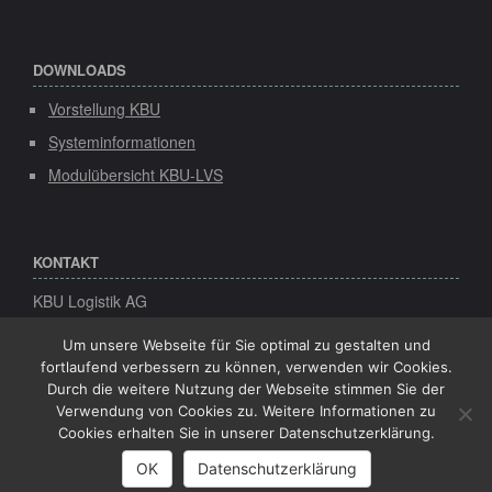
DOWNLOADS
Vorstellung KBU
Systeminformationen
Modulübersicht KBU-LVS
KONTAKT
KBU Logistik AG
Speicher 1
Konsul-Smidt-Str. 8d
Um unsere Webseite für Sie optimal zu gestalten und
28217 Bremen
fortlaufend verbessern zu können, verwenden wir Cookies.
Durch die weitere Nutzung der Webseite stimmen Sie der
Tel:
+49 (0)421-22 492-0
Verwendung von Cookies zu. Weitere Informationen zu
Fax:
+49 (0)421-22 492-20
Cookies erhalten Sie in unserer Datenschutzerklärung.
Mail:
info(at)kbu-logistik.de
OK
Datenschutzerklärung