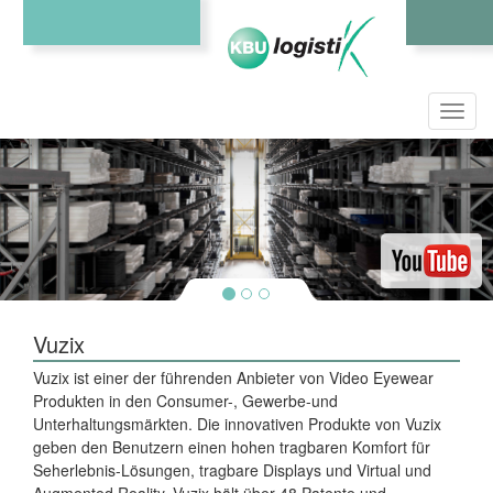
Toggl
navig
Vuzix
Vuzix ist einer der führenden Anbieter von Video Eyewear
Produkten in den Consumer-, Gewerbe-und
Unterhaltungsmärkten. Die innovativen Produkte von Vuzix
geben den Benutzern einen hohen tragbaren Komfort für
Seherlebnis-Lösungen, tragbare Displays und Virtual und
Augmented Reality. Vuzix hält über 48 Patente und