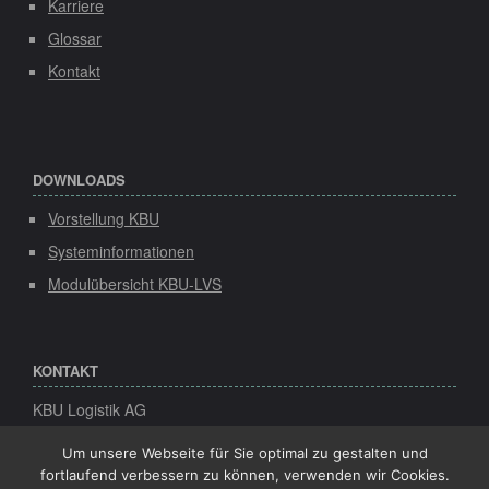
Karriere
Glossar
Kontakt
DOWNLOADS
Vorstellung KBU
Systeminformationen
Modulübersicht KBU-LVS
KONTAKT
KBU Logistik AG
Speicher 1
Konsul-Smidt-Str. 8d
Um unsere Webseite für Sie optimal zu gestalten und
28217 Bremen
fortlaufend verbessern zu können, verwenden wir Cookies.