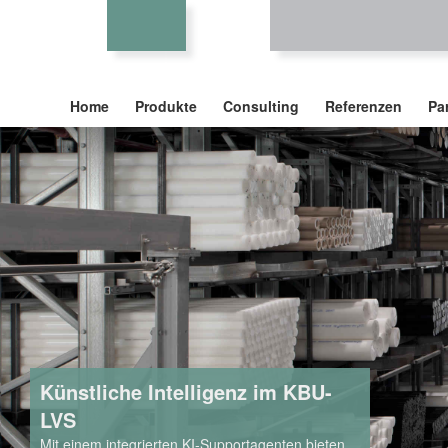
Home
Produkte
Consulting
Referenzen
Pa
Künstliche Intelligenz im KBU-
LVS
Mit einem integrierten KI-Supportagenten bieten