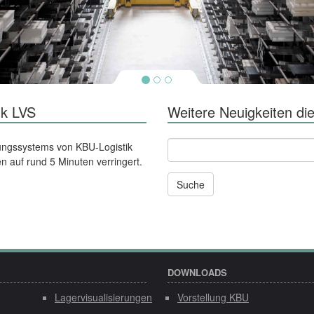
nk LVS
Weitere Neuigkeiten die
Andere
ltungssystems von KBU-Logistik
News
en auf rund 5 Minuten verringert.
und
Seiten
durchsuchen
nach:
DOWNLOADS
Lagervisualisierungen
Vorstellung KBU