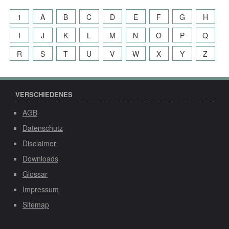
1
A
B
C
D
E
F
G
H
I
J
K
L
M
N
O
P
Q
R
S
T
U
V
W
X
Y
Z
VERSCHIEDENES
AGB
Datenschutz
Disclaimer
Downloads
Glossar
Impressum
Sitemap