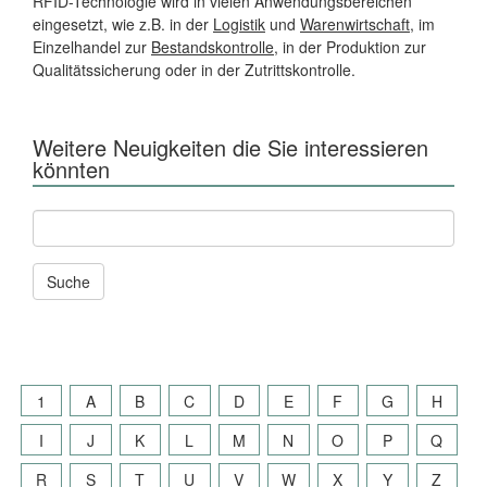
RFID-Technologie wird in vielen Anwendungsbereichen
eingesetzt, wie z.B. in der
Logistik
und
Warenwirtschaft
, im
Einzelhandel zur
Bestandskontrolle
, in der Produktion zur
Qualitätssicherung oder in der Zutrittskontrolle.
Weitere Neuigkeiten die Sie interessieren
könnten
Andere
News
und
Seiten
durchsuchen
nach:
1
A
B
C
D
E
F
G
H
I
J
K
L
M
N
O
P
Q
R
S
T
U
V
W
X
Y
Z