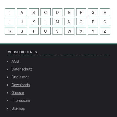
1
A
B
C
D
E
F
G
H
I
J
K
L
M
N
O
P
Q
R
S
T
U
V
W
X
Y
Z
VERSCHIEDENES
AGB
Datenschutz
Disclaimer
Downloads
Glossar
Impressum
Sitemap