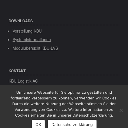
DOWNLOADS
Vorstellung KBU
Systeminformationen
Modulübersicht KBU-LVS
KONTAKT
KBU Logistik AG
Speicher 1
Konsul-Smidt-Str. 8d
Um unsere Webseite für Sie optimal zu gestalten und
28217 Bremen
fortlaufend verbessern zu können, verwenden wir Cookies.
Durch die weitere Nutzung der Webseite stimmen Sie der
Tel:
+49 (0)421-22 492-0
Verwendung von Cookies zu. Weitere Informationen zu
Fax:
+49 (0)421-22 492-20
Cookies erhalten Sie in unserer Datenschutzerklärung.
Mail:
info(at)kbu-logistik.de
OK
Datenschutzerklärung