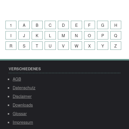
nach:
1
A
B
C
D
E
F
G
H
I
J
K
L
M
N
O
P
Q
R
S
T
U
V
W
X
Y
Z
VERSCHIEDENES
AGB
Datenschutz
Disclaimer
Downloads
Glossar
Impressum