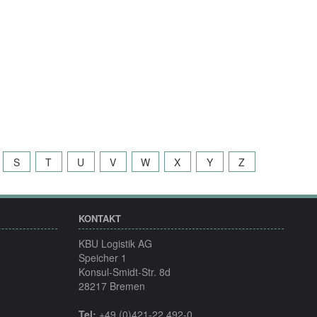
S
T
U
V
W
X
Y
Z
KONTAKT
KBU Logistik AG
Speicher 1
Konsul-Smidt-Str. 8d
28217 Bremen
Tel:
+49 (0)421-22 492-0