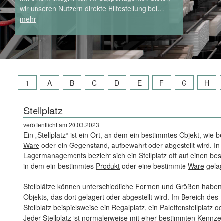
wir unseren Nutzern direkte Hilfestellung bei…
mehr
1
A
B
C
D
E
F
G
H
Stellplatz
veröffentlicht am 20.03.2023
Ein „Stellplatz“ ist ein Ort, an dem ein bestimmtes Objekt, wie 
Ware
oder ein Gegenstand, aufbewahrt oder abgestellt wird. In
Lagermanagements
bezieht sich ein Stellplatz oft auf einen b
in dem ein bestimmtes
Produkt
oder eine bestimmte
Ware
gelag
Stellplätze können unterschiedliche Formen und Größen haben
Objekts, das dort gelagert oder abgestellt wird. Im Bereich d
Stellplatz beispielsweise ein
Regalplatz
, ein
Palettenstellplatz
od
Jeder Stellplatz ist normalerweise mit einer bestimmten Kenn