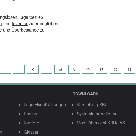
bungslosen Lagerbetrieb
g
und
Inventur
zu ermöglichen.
sse und Überbestände zu
I
J
K
L
M
N
O
P
Q
R
DOWNLOADS
Lagervisualisierungen
Vorstellung KBU
Presse
Systeminformationen
Karriere
Modulübersicht KBU-LVS
n
Glossar