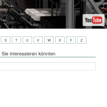
S
T
U
V
W
X
Y
Z
 Sie interessieren könnten