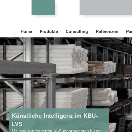
Home
Produkte
Consulting
Referenzen
Pa
Künstliche Intelligenz im KBU-
LVS
Mit einem integrierten KI-Supportagenten bieten