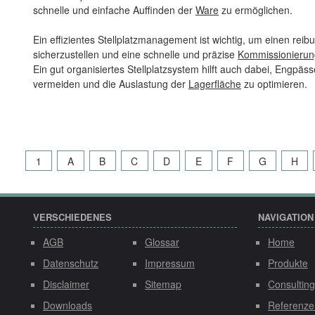
schnelle und einfache Auffinden der
Ware
zu ermöglichen.
Ein effizientes Stellplatzmanagement ist wichtig, um einen rei
sicherzustellen und eine schnelle und präzise
Kommissionierun
Ein gut organisiertes Stellplatzsystem hilft auch dabei, Engpä
vermeiden und die Auslastung der
Lagerfläche
zu optimieren.
1
A
B
C
D
E
F
G
H
VERSCHIEDENES
NAVIGATION
AGB
Glossar
Home
Datenschutz
Impressum
Produkte
Disclaimer
Sitemap
Consulting
Downloads
Referenze