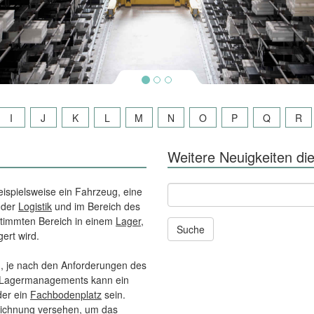
I
J
K
L
M
N
O
P
Q
R
Weitere Neuigkeiten die
Andere
beispielsweise ein Fahrzeug, eine
News
 der
Logistik
und im Bereich des
und
estimmten Bereich in einem
Lager
,
Seiten
ert wird.
durchsuchen
nach:
, je nach den Anforderungen des
es Lagermanagements kann ein
er ein
Fachbodenplatz
sein.
zeichnung versehen, um das