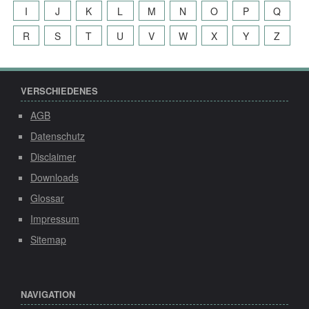
I
J
K
L
M
N
O
P
Q
R
S
T
U
V
W
X
Y
Z
VERSCHIEDENES
AGB
Datenschutz
Disclaimer
Downloads
Glossar
Impressum
Sitemap
NAVIGATION