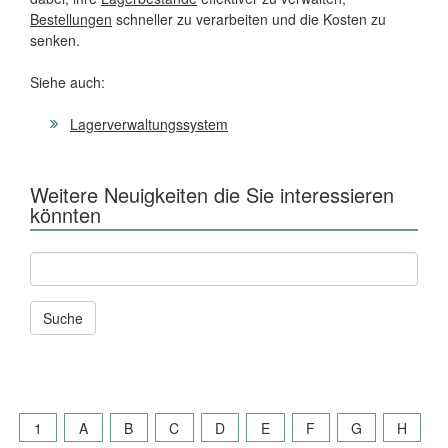
Bestellungen
schneller zu verarbeiten und die Kosten zu
senken.
Siehe auch:
Lagerverwaltungssystem
Weitere Neuigkeiten die Sie interessieren
könnten
Andere
News
und
Seiten
durchsuchen
nach:
1
A
B
C
D
E
F
G
H