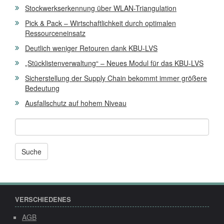
Stockwerkserkennung über WLAN-Triangulation
Pick & Pack – Wirtschaftlichkeit durch optimalen
Ressourceneinsatz
Deutlich weniger Retouren dank KBU-LVS
„Stücklistenverwaltung“ – Neues Modul für das KBU-LVS
Sicherstellung der Supply Chain bekommt immer größere
Bedeutung
Ausfallschutz auf hohem Niveau
Andere
News
und
Seiten
durchsuchen
nach:
VERSCHIEDENES
AGB