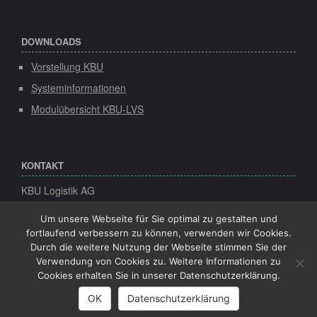
DOWNLOADS
Vorstellung KBU
Systeminformationen
Modulübersicht KBU-LVS
KONTAKT
KBU Logistik AG
Speicher 1
Konsul-Smidt-Str. 8d
Um unsere Webseite für Sie optimal zu gestalten und
28217 Bremen
fortlaufend verbessern zu können, verwenden wir Cookies.
Durch die weitere Nutzung der Webseite stimmen Sie der
Tel:
+49 (0)421-22 492-0
Verwendung von Cookies zu. Weitere Informationen zu
Fax:
+49 (0)421-22 492-20
Cookies erhalten Sie in unserer Datenschutzerklärung.
Mail:
info(at)kbu-logistik.de
OK
Datenschutzerklärung