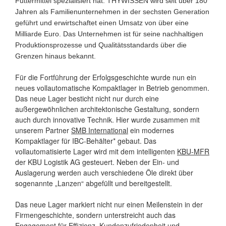
Futtermittel spezialisiert hat. THYWISSEN wird seit über 180
Jahren als Familienunternehmen in der sechsten Generation
geführt und erwirtschaftet einen Umsatz von über eine
Milliarde Euro.
Das Unternehmen ist für seine nachhaltigen
Produktionsprozesse und Qualitätsstandards über die
Grenzen hinaus bekannt.
Für die Fortführung der Erfolgsgeschichte wurde nun ein
neues vollautomatische Kompaktlager in Betrieb genommen.
Das neue Lager besticht nicht nur durch eine
außergewöhnlichen architektonische Gestaltung, sondern
auch durch innovative Technik. Hier wurde zusammen mit
unserem Partner
SMB International
ein modernes
Kompaktlager für IBC-Behälter* gebaut. Das
vollautomatisierte Lager wird mit dem intelligenten
KBU-MFR
der KBU Logistik AG gesteuert. Neben der Ein- und
Auslagerung werden auch verschiedene Öle direkt über
sogenannte „Lanzen“ abgefüllt und bereitgestellt.
Das neue Lager markiert nicht nur einen Meilenstein in der
Firmengeschichte, sondern unterstreicht auch das
Engagement für Effizienz, Kundenzufriedenheit und