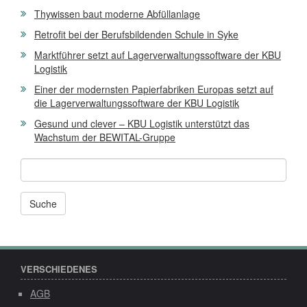
Thywissen baut moderne Abfüllanlage
Retrofit bei der Berufsbildenden Schule in Syke
Marktführer setzt auf Lagerverwaltungssoftware der KBU
Logistik
Einer der modernsten Papierfabriken Europas setzt auf
die Lagerverwaltungssoftware der KBU Logistik
Gesund und clever – KBU Logistik unterstützt das
Wachstum der BEWITAL-Gruppe
Andere
News
und
Seiten
durchsuchen
nach:
VERSCHIEDENES
AGB